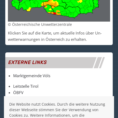
© Österreichische Unwetterzentrale
Klicken Sie auf die Kar­te, um akt­uelle Infos über Un­
wetter­warn­un­gen in Ös­ter­reich zu er­halt­en.
EXTERNE LINKS
Marktgemeinde Völs
Leitstelle Tirol
ÖBFV
LFV Tirol
Die Website nutzt Cookies. Durch die weitere Nutzung
FF Völs auf Facebook
dieser Webseite stimmen Sie der Verwendung von
Cookies zu. Weitere Informationen, um die
FF Völs auf Instagram