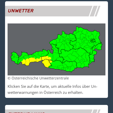
UNWETTER
© Österreichische Unwetterzentrale
Klicken Sie auf die Kar­te, um akt­uelle Infos über Un­
wetter­warn­un­gen in Ös­ter­reich zu er­halt­en.