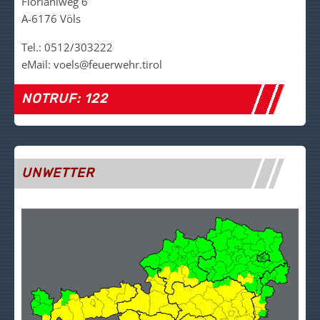
Florianiweg 6
A-6176 Völs
Tel.: 0512/303222
eMail: voels@feuerwehr.tirol
NOTRUF: 122
UNWETTER