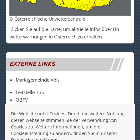
© Österreichische Unwetterzentrale
Klicken Sie auf die Kar­te, um akt­uelle Infos über Un­
wetter­warn­un­gen in Ös­ter­reich zu er­halt­en.
EXTERNE LINKS
Marktgemeinde Völs
Leitstelle Tirol
ÖBFV
LFV Tirol
Die Website nutzt Cookies. Durch die weitere Nutzung
FF Völs auf Facebook
dieser Webseite stimmen Sie der Verwendung von
Cookies zu. Weitere Informationen, um die
FF Völs auf Instagram
Cookieeinstellung zu ändern, finden Sie in unserer
Datenschutzerklärung.