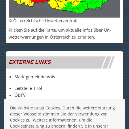
© Österreichische Unwetterzentrale
Klicken Sie auf die Kar­te, um akt­uelle Infos über Un­
wetter­warn­un­gen in Ös­ter­reich zu er­halt­en.
EXTERNE LINKS
Marktgemeinde Völs
Leitstelle Tirol
ÖBFV
LFV Tirol
Die Website nutzt Cookies. Durch die weitere Nutzung
FF Völs auf Facebook
dieser Webseite stimmen Sie der Verwendung von
Cookies zu. Weitere Informationen, um die
FF Völs auf Instagram
Cookieeinstellung zu ändern, finden Sie in unserer