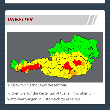
UNWETTER
© Österreichische Unwetterzentrale
Klicken Sie auf die Kar­te, um akt­uelle Infos über Un­
wetter­warn­un­gen in Ös­ter­reich zu er­halt­en.