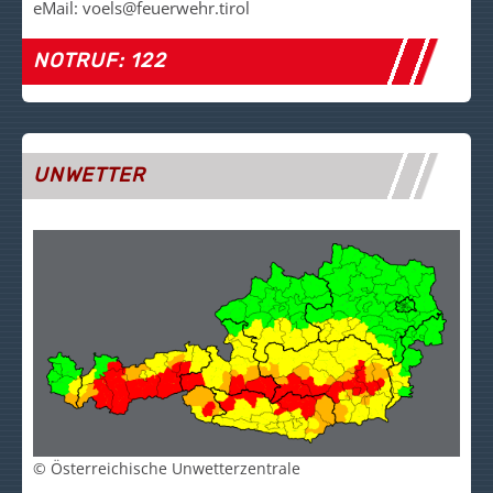
eMail: voels@feuerwehr.tirol
NOTRUF: 122
UNWETTER
© Österreichische Unwetterzentrale