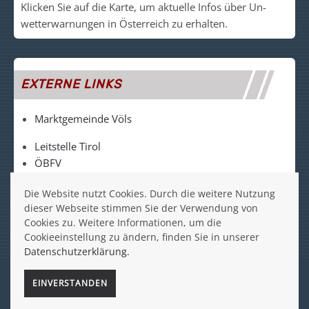
Klicken Sie auf die Kar­te, um akt­uelle Infos über Un­
wetter­warn­un­gen in Ös­ter­reich zu er­halt­en.
EXTERNE LINKS
Marktgemeinde Völs
Leitstelle Tirol
ÖBFV
LFV Tirol
Die Website nutzt Cookies. Durch die weitere Nutzung
FF Völs auf Facebook
dieser Webseite stimmen Sie der Verwendung von
Cookies zu. Weitere Informationen, um die
FF Völs auf Instagram
Cookieeinstellung zu ändern, finden Sie in unserer
Datenschutzerklärung.
© 2023 FF VÖLS -
IMPRESSUM
|
DATENSCHUTZ
EINVERSTANDEN
Website built by
VAZID